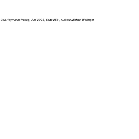
, Carl Heymanns Verlag, Juni 2025, Seite 258 , Aufsatz Michael Wallinger