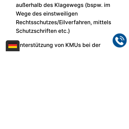
außerhalb des Klagewegs (bspw. im
Wege des einstweiligen
Rechtsschutzes/Eilverfahren, mittels
Schutzschriften etc.)
Unterstützung von KMUs bei der
Förderung
in allen Leistungsphasen
(50%-Förderung
WIPANO
des BMWK,
KMU-Fonds
des EUIPO)