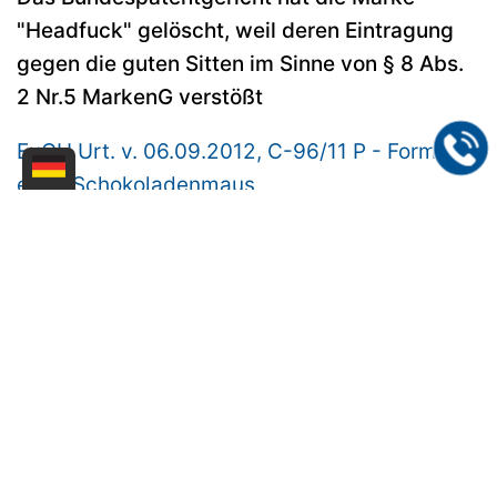
"Headfuck" gelöscht, weil deren Eintragung
gegen die guten Sitten im Sinne von § 8 Abs.
2 Nr.5 MarkenG verstößt
EuGH Urt. v. 06.09.2012, C-96/11 P - Form
einer Schokoladenmaus
Der Europäische Gerichtshof entschied, dass
eine Marke, die aus der Form der Ware selbst
besteht aber gleichzeitig nicht auffällig von
der branchenüblichen Form abweicht, nicht
unterscheidungskräftig ist und damit nicht die
wesentliche, herkunftsbezeichnende Funktion
einer Marke erfüllt. Im konkreten Fall wurde
die Eintragung der Form einer
Schokoladenmaus abgelehnt, weil diese nicht